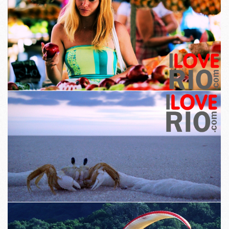
Elämä kaupungissa on kiinni sekä glamouria ja jokapäiväisiä hetkiä.
Yksinomainen valokuvat portaalin ovat ainutlaatuisia, ja ei löydy
mistään muusta julkaisu.