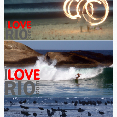
Sekä suurten tapahtumien ja pieniä esityksiä keskeisellä sijalla
Verkkosivusto.
Kuvat osoittavat vaikutuksen Rion upeat maisemat asukkaiden ja
vierailijoiden.