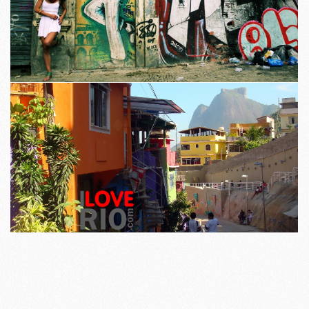
I LOVE RIO etsii kauneus ja kulttuuri, jossa kumpikaan ovat aina
ilmeisiä.
Positiivinen näkökulma korostaa parasta kaiken kaupungilla on tarjota.