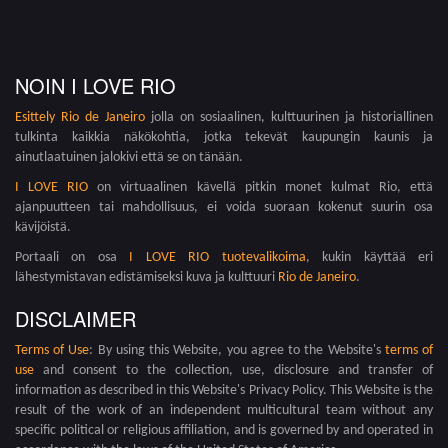
NOIN I LOVE RIO
Esittely
Rio de Janeiro
jolla on sosiaalinen, kulttuurinen ja historiallinen
tulkinta kaikkia näkökohtia, jotka tekevät kaupungin kaunis ja
ainutlaatuinen jalokivi että se on tänään.
I LOVE RIO
on virtuaalinen kävellä pitkin monet kulmat Rio, että
ajanpuutteen tai mahdollisuus, ei voida suoraan kokenut suurin osa
kävijöistä.
Portaali on osa
I LOVE RIO tuotevalikoima
, kukin käyttää eri
lähestymistavan edistämiseksi kuva ja kulttuuri
Rio de Janeiro
.
DISCLAIMER
Terms of Use
: By using this Website, you agree to the Website's
terms of
use
and consent to the collection, use, disclosure and transfer of
information as described in this Website's Privacy Policy. This Website is the
result of the work of an independent multicultural team without any
specific political or religious affiliation, and is governed by and operated in