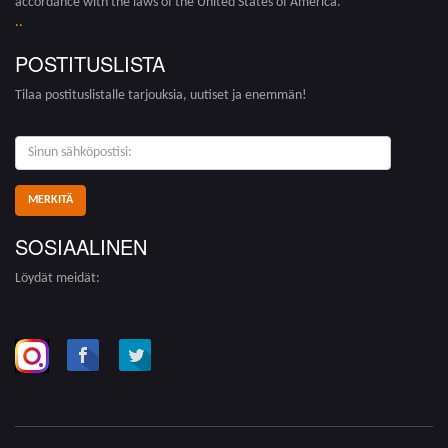
accordance with the laws of the United States of America.
.
.
POSTITUSLISTA
Tilaa postituslistalle tarjouksia, uutiset ja enemmän!
sinun
sähköpostisi:
SOSIAALINEN
Löydät meidät: