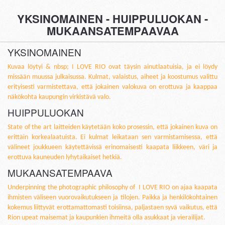
YKSINOMAINEN - HUIPPULUOKAN -
MUKAANSATEMPAAVAA
YKSINOMAINEN
Kuvaa löytyi & nbsp; I LOVE RIO ovat täysin ainutlaatuisia, ja ei löydy
missään muussa julkaisussa. Kulmat, valaistus, aiheet ja koostumus valittu
erityisesti varmistettava, että jokainen valokuva on erottuva ja kaappaa
näkökohta kaupungin virkistävä valo.
HUIPPULUOKAN
State of the art laitteiden käytetään koko prosessin, että jokainen kuva on
erittäin korkealaatuista. Ei kulmat leikataan sen varmistamisessa, että
välineet joukkueen käytettävissä erinomaisesti kaapata liikkeen, väri ja
erottuva kauneuden lyhytaikaiset hetkiä.
MUKAANSATEMPAAVA
Underpinning the photographic philosophy of I LOVE RIO on ajaa kaapata
ihmisten väliseen vuorovaikutukseen ja tilojen. Paikka ja henkilökohtainen
kokemus liittyvät erottamattomasti toisiinsa, paljastaen syvä vaikutus, että
Rion upeat maisemat ja kaupunkien ihmeitä olla asukkaat ja vierailijat.