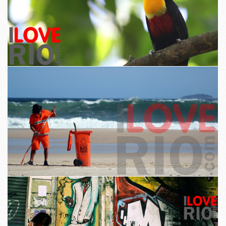
Urban luonto ja modernia elämää näkyvät vierekkäin.
Valokuvaus filosofia Portal on syömällä ihmisten väliseen
vuorovaikutukseen ja tilojen.