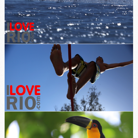
Ei kulmat leikataan kaapata liikkeen, väri ja erottuva kauneuden
lyhytaikaiset hetkiä.
Kuvakulmat osoittavat kaupungin alati muuttuvassa tavalla.