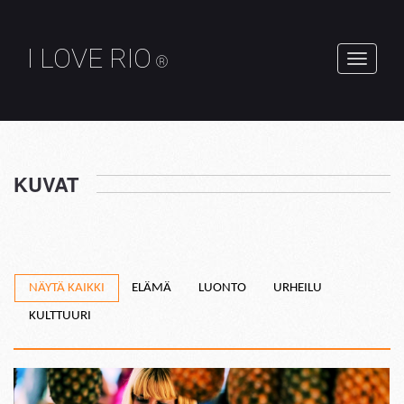
I LOVE RIO
®
Toggle
navigati
KUVAT
NÄYTÄ KAIKKI
ELÄMÄ
LUONTO
URHEILU
KULTTUURI