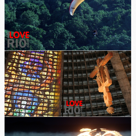
State of the art laitteiden käytetään koko prosessin, että jokainen kuva
on erittäin korkealaatuisia.
Kulmat, valaistus, aiheet ja koostumus valittu erityisesti varmistettava,
että jokainen valokuva on erottuva ja kaappaa näkökohta kaupungin
uudessa valossa.